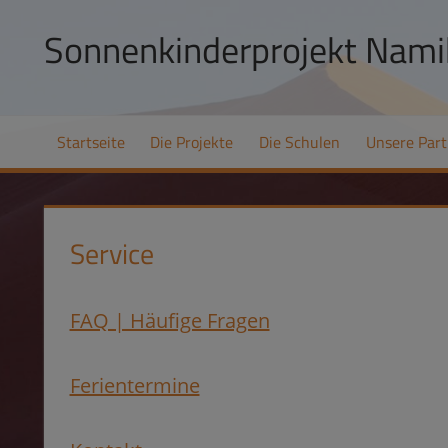
Zum
Sonnenkinderprojekt Namib
Inhalt
springen
Hilfe
zur
Startseite
Die Projekte
Die Schulen
Unsere Part
Selbsthilfe
und
Schulpatenschaften
in
Service
Namibia
FAQ | Häufige Fragen
Ferientermine