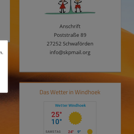
Anschrift
Poststraße 89
27252 Schwaförden
info@skpmail.org
n.
Das Wetter in Windhoek