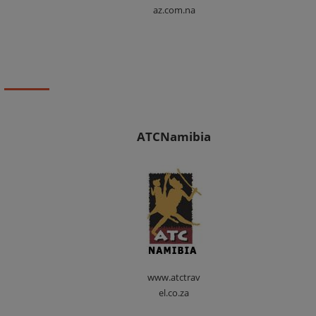
az.com.na
ATCNamibia
www.atctrav
el.co.za