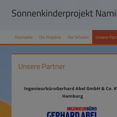
Zum
Sonnenkinderprojekt Namib
Inhalt
springen
Hilfe
zur
Startseite
Die Projekte
Die Schulen
Unsere Part
Selbsthilfe
und
Schulpatenschaften
in
Unsere Partner
Namibia
IngenieurbüroGerhard Abel GmbH & Co. K
Hamburg