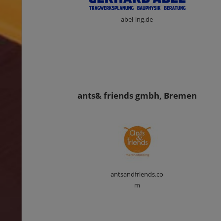
abel-ing.de
ants& friends gmbh, Bremen
antsandfriends.co
m