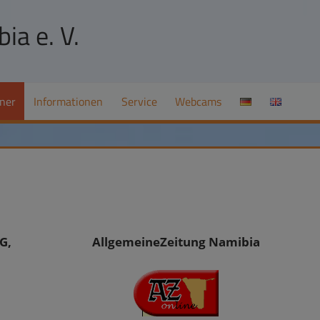
ia e. V.
ner
Informationen
Service
Webcams
G,
AllgemeineZeitung Namibia