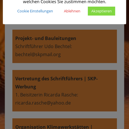
welchen Cookies Sie zustimmen möchten.
Stellvertretender Finanzverantwortlicher
Cookie Einstellungen
Ablehnen
Akzeptieren
Werner Eickhoff: wasaeickhoff@t-online.de
Projekt- und Bauleitungen
Schriftführer Udo Bechtel:
bechtel@skpmail.org
Vertretung des Schriftführers | SKP-
Werbung
1. Beisitzerin Ricarda Rasche:
ricarda.rasche@yahoo.de
Organisation Klimawerkstätten |