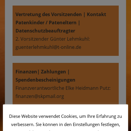
Vertretung des Vorsitzenden | Kontakt
Patenkinder / Pateneltern |
Datenschutzbeauftragter
2. Vorsitzender Günter Lehmkuhl:
guenterlehmkuhl@t-online.de
Finanzen| Zahlungen |
Spendenbescheinigungen
Finanzverantwortliche Elke Heidmann Putz:
finanzen@skpmail.org
Diese Website verwendet Cookies, um Ihre Erfahrung zu
Vertretung der Finanzverantwortlichen |
verbessern. Sie können in den Einstellungen festlegen,
Buchhaltung | Mitgliederverwaltung