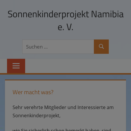
Zum
Sonnenkinderprojekt Namibia
Inhalt
springen
e. V.
Hilfe
Suchen
zur
Suchen
nach:
Selbsthilfe
und
Schulpatenschaften
in
Namibia
Wer macht was?
Sehr verehrte Mitglieder und Interessierte am
Sonnenkinderprojekt,
wie Sie sicherlich schon bemerkt haben, sind