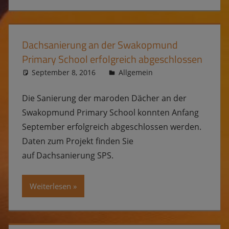
Dachsanierung an der Swakopmund
Primary School erfolgreich abgeschlossen
September 8, 2016
Kevin
Allgemein
Die Sanierung der maroden Dächer an der
Swakopmund Primary School konnten Anfang
September erfolgreich abgeschlossen werden.
Daten zum Projekt finden Sie
auf Dachsanierung SPS.
Weiterlesen