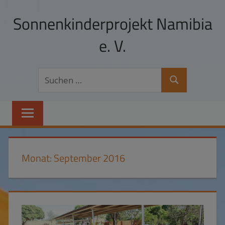
Zum
Sonnenkinderprojekt Namibia
Inhalt
springen
e. V.
Hilfe
Suchen
zur
Suchen
nach:
Selbsthilfe
und
Schulpatenschaften
in
Namibia
Monat:
September 2016