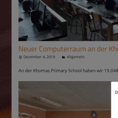
Neuer Computerraum an der Kh
Dezember 4, 2019
Ulrike
Allgemein
An der Khomas Primary School haben wir 19.048,
D