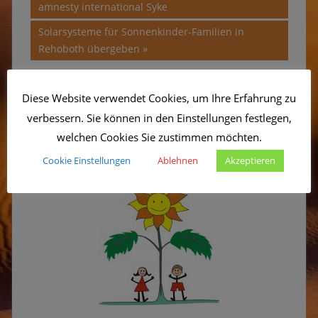
Beitrag:
amnesty international Syke
Nächster
Solarsysteme für Sonnenkinder-Familien in
Beitrag:
Rehoboth übergeben
Diese Website verwendet Cookies, um Ihre Erfahrung zu
verbessern. Sie können in den Einstellungen festlegen,
Herzlich Willkommen beim
welchen Cookies Sie zustimmen möchten.
Sonnenkinderprojekt!
Cookie Einstellungen
Ablehnen
Akzeptieren