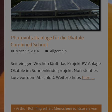
Photovoltaikanlage für die Okatale
Combined School
März 17, 2014
Kevin
Allgemein
Seit einigen Wochen läuft das Projekt PV-Anlage
Okatale im Sonnenkinderprojekt. Nun steht es
kurz vor dem Abschluß. Weitere Infos
hier ….
Beitragsnavigation
Vorheriger
Arthur Rohlfing erhält Menschenrechtspreis von