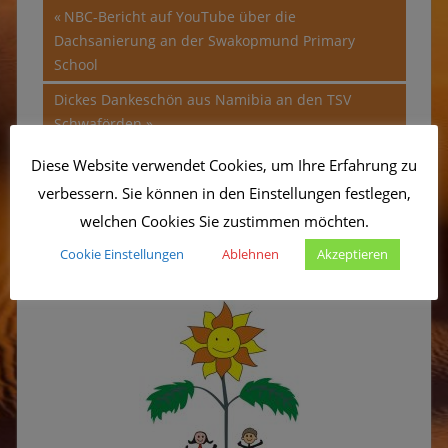
Beitragsnavigation
Vorheriger
NBC-Bericht auf YouTube über die
Beitrag:
Dachsanierung an der Swakopmund Primary
School
Nächster
Dickes Dankeschön aus Namibia an den TSV
Beitrag:
Schwaförden
Diese Website verwendet Cookies, um Ihre Erfahrung zu
verbessern. Sie können in den Einstellungen festlegen,
welchen Cookies Sie zustimmen möchten.
Herzlich Willkommen beim
Sonnenkinderprojekt!
Cookie Einstellungen
Ablehnen
Akzeptieren