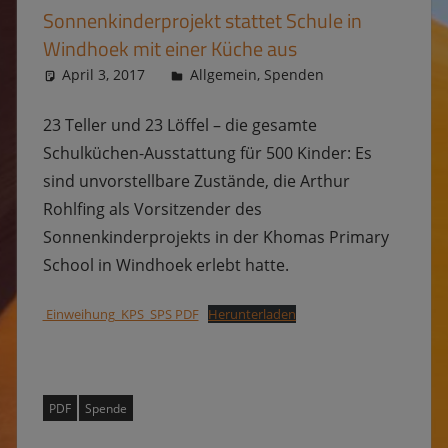
Sonnenkinderprojekt stattet Schule in
Windhoek mit einer Küche aus
April 3, 2017
Kevin
Allgemein
,
Spenden
23 Teller und 23 Löffel – die gesamte
Schulküchen-Ausstattung für 500 Kinder: Es
sind unvorstellbare Zustände, die Arthur
Rohlfing als Vorsitzender des
Sonnenkinderprojekts in der Khomas Primary
School in Windhoek erlebt hatte.
Einweihung_KPS_SPS PDF
Herunterladen
PDF
Spende