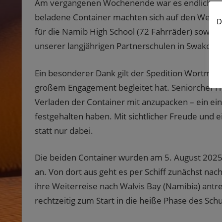
Am vergangenen Wochenende war es endlich so 
beladene Container machten sich auf den Weg v
D
für die Namib High School (72 Fahrräder) sowie
unserer langjährigen Partnerschulen in Swakop
Ein besonderer Dank gilt der Spedition Wortmann
großem Engagement begleitet hat. Seniorchef He
Verladen der Container mit anzupacken – ein ei
festgehalten haben. Mit sichtlicher Freude und 
statt nur dabei.
Die beiden Container wurden am 5. August 2025
an. Von dort aus geht es per Schiff zunächst nac
ihre Weiterreise nach Walvis Bay (Namibia) antr
rechtzeitig zum Start in die heiße Phase des Schu