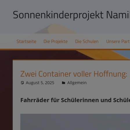
Zum
Sonnenkinderprojekt Namib
Inhalt
springen
Hilfe
zur
Startseite
Die Projekte
Die Schulen
Unsere Part
Selbsthilfe
und
Schulpatenschaften
in
Zwei Container voller Hoffnung:
Namibia
August 5, 2025
Bianca Küfe
Allgemein
Fahrräder für Schülerinnen und Schü