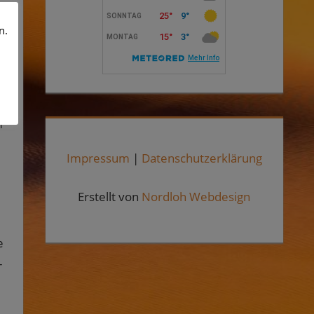
n.
m
Impressum
|
Datenschutzerklärung
Erstellt von
Nordloh Webdesign
e
–