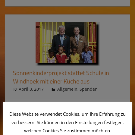
Sonnenkinderprojekt stattet Schule in
Windhoek mit einer Küche aus
April 3, 2017
Kevin
Allgemein
,
Spenden
23 Teller und 23 Löffel – die gesamte
Schulküchen-Ausstattung für 500 Kinder: Es
Diese Website verwendet Cookies, um Ihre Erfahrung zu
sind unvorstellbare Zustände, die Arthur
verbessern. Sie können in den Einstellungen festlegen,
Rohlfing als Vorsitzender des
welchen Cookies Sie zustimmen möchten.