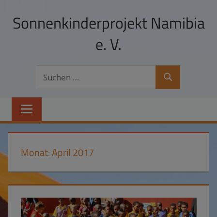
Zum
Sonnenkinderprojekt Namibia
Inhalt
springen
e. V.
Hilfe
Suchen
zur
Suchen
nach:
Selbsthilfe
und
Schulpatenschaften
in
Namibia
Monat:
April 2017