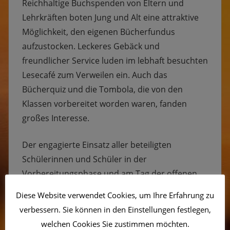
Reichhaltige Buchspenden von Eltern und
Lehrkräften boten Jung und Alt eine attraktive
Möglichkeit, den eigenen Bücherfundus
aufzustocken. Leckeres Gebäck und
freundlicher Service luden im lebhaft besuchten
Lesecafé zum Verweilen ein. Auch das
Bücherquiz und die Tombola, die von den
Klassen vorbereitet worden waren, fanden
großes Interesse.
Der engagierte Einsatz aller beteiligten
Schülerinnen und Schüler in der
Vorbereitungsphase und am Tag der offenen
Tür ist die wichtige Grundlage für den
Diese Website verwendet Cookies, um Ihre Erfahrung zu
finanziellen Erfolg dieser Aktion gewesen.
verbessern. Sie können in den Einstellungen festlegen,
welchen Cookies Sie zustimmen möchten.