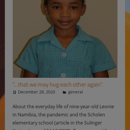
“…that we may hug each other again”.
December 28, 2020
Ulrike
general
About the everyday life of nine-year-old Leonie
in Namibia, the pandemic and the Scholen
elementary school (article in the Sulinger