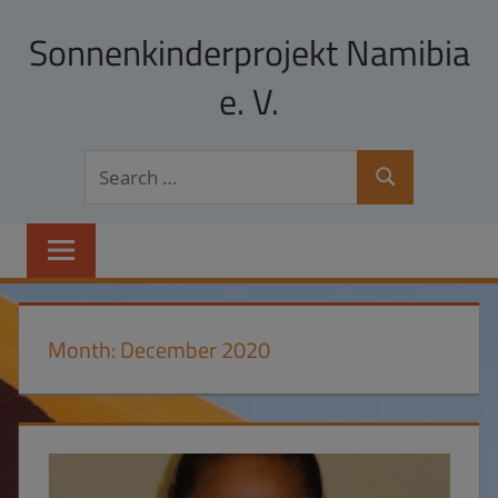
Skip
Sonnenkinderprojekt Namibia
to
content
e. V.
Hilfe
Search
zur
Search
for:
Selbsthilfe
und
Schulpatenschaften
in
Namibia
Month:
December 2020