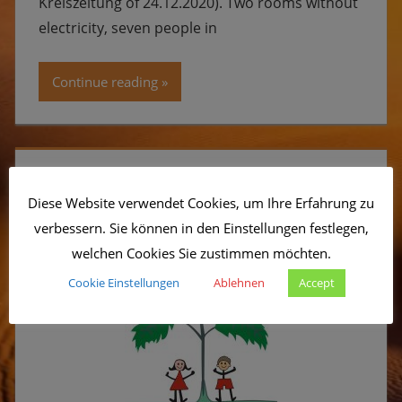
Kreiszeitung of 24.12.2020). Two rooms without
electricity, seven people in
Continue reading
Hello and welcome to the
Sonnenkinderprojekt
Diese Website verwendet Cookies, um Ihre Erfahrung zu
verbessern. Sie können in den Einstellungen festlegen,
welchen Cookies Sie zustimmen möchten.
Cookie Einstellungen
Ablehnen
Accept